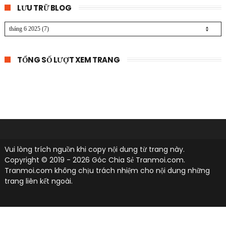
LƯU TRỮ BLOG
TỔNG SỐ LƯỢT XEM TRANG
Vui lòng trích nguồn khi copy nội dung từ trang này.
Copyright © 2019 -
2026 Góc Chia Sẻ
Tranmoi.com
.
Tranmoi.com
không chịu trách nhiệm cho nội dung những
trang liên kết ngoài.