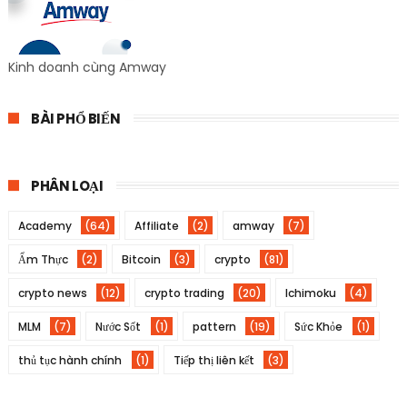
Kinh doanh cùng Amway
BÀI PHỔ BIẾN
PHÂN LOẠI
Academy
(64)
Affiliate
(2)
amway
(7)
Ẩm Thực
(2)
Bitcoin
(3)
crypto
(81)
crypto news
(12)
crypto trading
(20)
Ichimoku
(4)
MLM
(7)
Nước Sốt
(1)
pattern
(19)
Sức Khỏe
(1)
thủ tục hành chính
(1)
Tiếp thị liên kết
(3)