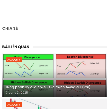
CHIA SẺ
BÀI LIÊN QUAN
ACADEMY
Bảng phân kỳ của chỉ số sức mạnh tương đối (RSI)
June 21, 2025
ACADEMY